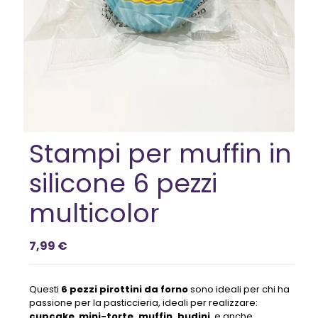
Stampi per muffin in
silicone 6 pezzi
multicolor
7,99 €
Questi
6 pezzi pirottini da forno
sono ideali per chi ha
passione per la pasticcieria, ideali per realizzare:
cupcake
,
mini-torte, muffin, budini
, e anche