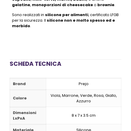
gelatine
,
monoporzioni di cheesecake
o
brownie
.
Sono realizzati in
silicone per alimenti
, certificato LFGB
per la sicurezza. Il
silicone non e molto spesso ed e
morbido
.
SCHEDA TECNICA
Brand
Prejo
Viola, Marrone, Verde, Rosa, Giallo,
Colore
Azzurro
Dimensioni
8 x 7 x 3.5 cm
LxPxA
Materiale
Silicone