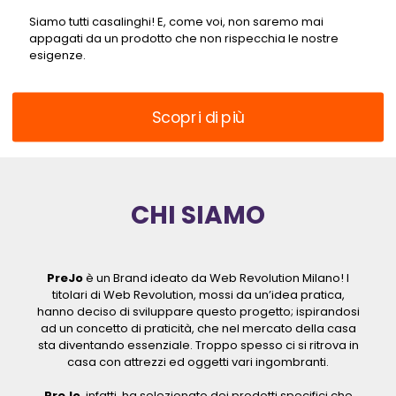
Siamo tutti casalinghi! E, come voi, non saremo mai
appagati da un prodotto che non rispecchia le nostre
esigenze.
Scopri di più
CHI SIAMO
PreJo
è un Brand ideato da Web Revolution Milano! I
titolari di Web Revolution, mossi da un’idea pratica,
hanno deciso di sviluppare questo progetto; ispirandosi
ad un concetto di praticità, che nel mercato della casa
sta diventando essenziale. Troppo spesso ci si ritrova in
casa con attrezzi ed oggetti vari ingombranti.
PreJo
, infatti, ha selezionato dei prodotti specifici che