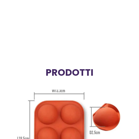
COSA FACCIAMO
Vendiamo solo materiale utile che agevoli non solo le
azioni quotidiane domestiche ma anche il tempo libero.
Vogliamo proporvi esclusivamente prodotti pratici, salva
spazio a dei costi accessibili.
I nostri prodotti sono indirizzati sia alla vendita al
dettaglio sia alla vendita all'ingrosso
PRODOTTI