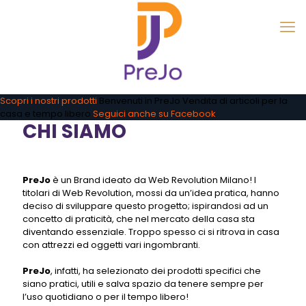
Scopri i nostri prodotti
Benvenuti in PreJo
Vendita di articoli per la
casa e tempo libero
Seguici anche su Facebook
CHI SIAMO
PreJo
è un Brand ideato da Web Revolution Milano! I
titolari di Web Revolution, mossi da un’idea pratica, hanno
deciso di sviluppare questo progetto; ispirandosi ad un
concetto di praticità, che nel mercato della casa sta
diventando essenziale. Troppo spesso ci si ritrova in casa
con attrezzi ed oggetti vari ingombranti.
PreJo
, infatti, ha selezionato dei prodotti specifici che
siano pratici, utili e salva spazio da tenere sempre per
l’uso quotidiano o per il tempo libero!